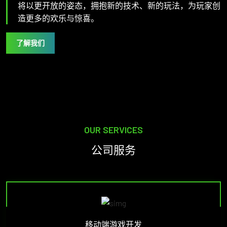
将以更开放的姿态，拥抱新的技术、新的玩法，为玩家创
造更多的欢乐与惊喜。
了解我们
OUR SERVICES
公司服务
移动端游戏开发