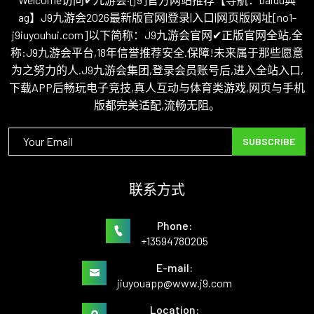
ag】J9九游会2026最新版官网|登录|入口|网页版网址[no1-
j9iuyouhui.com]以下简称：J9九游会官网✔正版官网全站,全
称:J9九游会平台,18年信誉推荐安全.保障!未来属于那些愿意
为之努力的人.J9九游会集团,登录会员账号后,进入全站入口,
下载APP后畅玩电子竞技,真人互动与体育类游戏,网页与手机
版都完美适配,流畅无阻。
SUBSCRIBE
联系方式
Phone:
+13594780205
E-mail:
jiuyouapp@www.j9.com
Location: