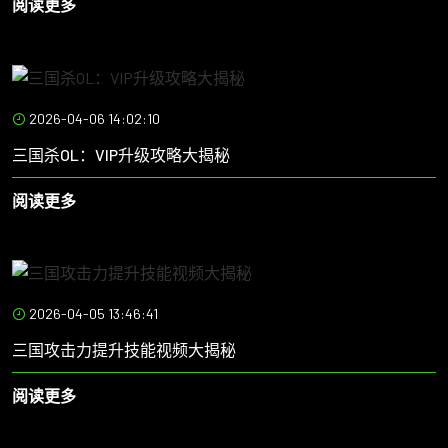
阅读更多
2026-04-06 14:02:10
三国杀OL：VIP升级攻略大揭秘
阅读更多
2026-04-05 13:46:41
三国攻击力提升技能视频大揭秘
阅读更多