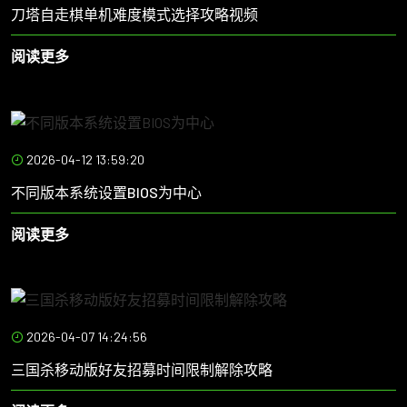
刀塔自走棋单机难度模式选择攻略视频
阅读更多
2026-04-12 13:59:20
不同版本系统设置BIOS为中心
阅读更多
2026-04-07 14:24:56
三国杀移动版好友招募时间限制解除攻略