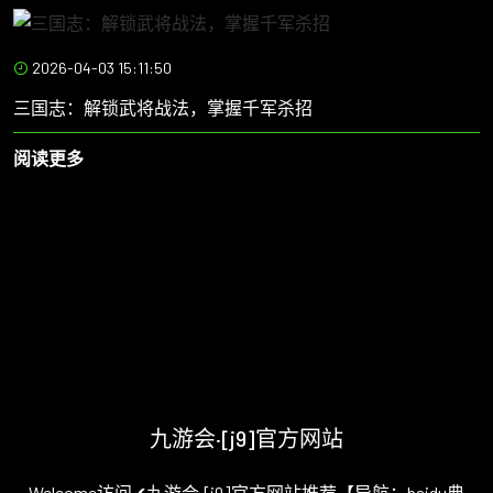
2026-04-03 15:11:50
三国志：解锁武将战法，掌握千军杀招
阅读更多
九游会·[j9]官方网站
Welcome访问✔九游会·[j9]官方网站推荐【导航：baidu典