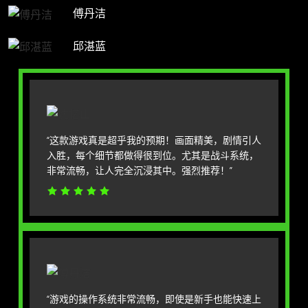
傅丹洁
邱湛蓝
“这款游戏真是超乎我的预期！画面精美，剧情引人
入胜，每个细节都做得很到位。尤其是战斗系统，
非常流畅，让人完全沉浸其中。强烈推荐！”
“游戏的操作系统非常流畅，即使是新手也能快速上