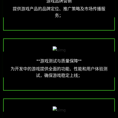
游戏品牌营销
提供游戏产品的品牌定位、推广策略及市场传播服
务；
**游戏测试与质量保障**
为开发中的游戏提供全面的功能、性能和用户体验测
试，确保游戏稳定上线；