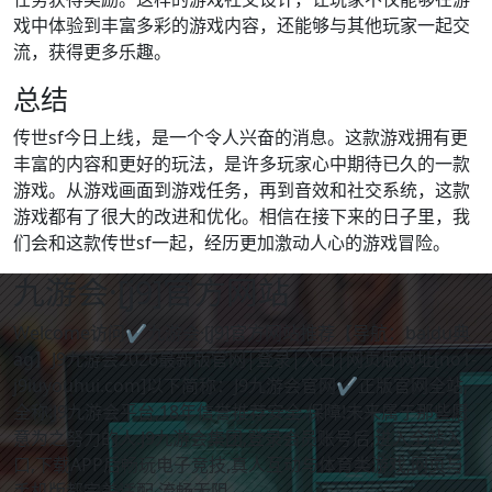
戏中体验到丰富多彩的游戏内容，还能够与其他玩家一起交
流，获得更多乐趣。
总结
传世sf今日上线，是一个令人兴奋的消息。这款游戏拥有更
丰富的内容和更好的玩法，是许多玩家心中期待已久的一款
游戏。从游戏画面到游戏任务，再到音效和社交系统，这款
游戏都有了很大的改进和优化。相信在接下来的日子里，我
们会和这款传世sf一起，经历更加激动人心的游戏冒险。
九游会·[j9]官方网站
Welcome访问✔九游会·[j9]官方网站推荐【导航：baidu典
ag】J9九游会2026最新版官网|登录|入口|网页版网址[no1-
j9iuyouhui.com]以下简称：J9九游会官网✔正版官网全站,
全称:J9九游会平台,18年信誉推荐安全.保障!未来属于那些愿
意为之努力的人.J9九游会集团,登录会员账号后,进入全站入
口,下载APP后畅玩电子竞技,真人互动与体育类游戏,网页与
手机版都完美适配,流畅无阻。