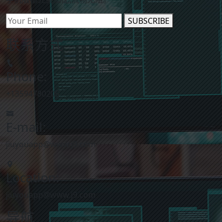
SUBSCRIBE
联系方式
Phone:
+13594780205
E-mail:
jiuyouapp@www.j9.com
Location:
jiuyouapp@www.j9.com
导航